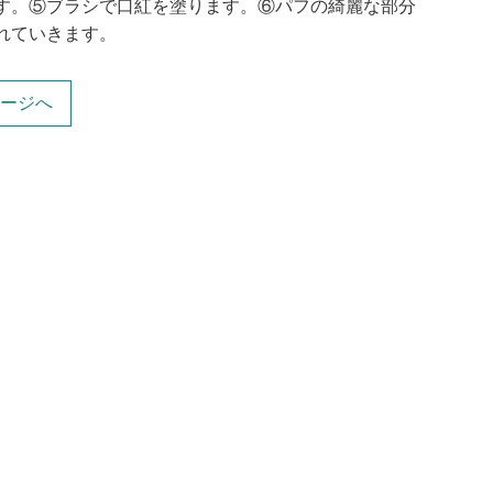
す。⑤ブラシで口紅を塗ります。⑥パフの綺麗な部分
れていきます。
ージへ