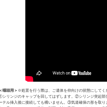
＜咽頭用＞
※処置を行う際は、ご遺体を仰向けの状態にしてく
①シリンジのキャップを回してはずします。②シリンジ突起部
ーテル挿入後に接続しても構いません。③気道確保の形を取り