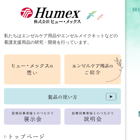
HO
私たちは
エンゼルケア用品
や
エンゼルメイクキット
などの
看護支援用品
の
研究
・
開発
を行っています。