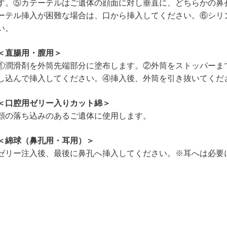
す。⑤カテーテルはご遺体の顔面に対し垂直に、どちらかの鼻
ーテル挿入が困難な場合は、口から挿入してください。⑥シリ
い。
＜直腸用・膣用＞
①潤滑剤を外筒先端部分に塗布します。②外筒をストッパーま
し込んで挿入してください。④挿入後、外筒を引き抜いてくだ
＜口腔用ゼリー入りカット綿＞
頬の落ち込みのあるご遺体に使用します。
＜綿球（鼻孔用・耳用）＞
ゼリー注入後、最後に鼻孔へ挿入してください。※耳へは必要