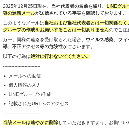
2025年12月25日現在、
当社代表者の名前を騙り、
LINEグ
容の迷惑メール
が送信されている事実を確認しております。
このようなメールは
当社および当社代表者とは一切関係なく
グループの作成をお願いすることは一切ありません
のでご注
万一、同様の連絡を受け取られた場合、
ウイルス感染、フィ
導、不正アクセス等の危険性
がございます。
以下の行為は
絶対に行わないでください。
--------------------------
メールへの返信
個人情報の入力
LINEグループの作成
記載されたURLへのアクセス
--------------------------
当該メールは速やかに削除
していただきますよう、お願いい