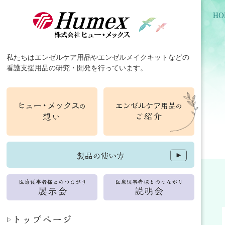
HO
私たちは
エンゼルケア用品
や
エンゼルメイクキット
などの
看護支援用品
の
研究
・
開発
を行っています。