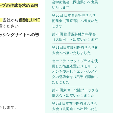
会学術集会（岡山県）へ出展
ループの作成を求める内
いたします
第30回 日本看護管理学会学
、
当社から
個別にLINE
術集会（東京都）へ出展いた
意ください。
します
第29回 臨床脳神経外科学会
ッシングサイトへの誘
（大阪府）へ出展いたします
第31回日本緩和医療学会学術
大会へ出展いたしました
セーフティセットプラスを使
用した衛生処置とメモリーシ
オンを使用したエンゼルメイ
クの勉強会を福島県で開催い
たしました
第20回東海・北陸ブロック老
健大会へ出展いたしました
第8回 日本在宅医療連合学会
たします。
大会（北海道）へ出展いたし