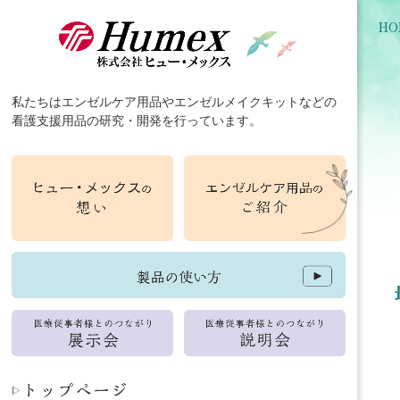
HO
私たちは
エンゼルケア用品
や
エンゼルメイクキット
などの
看護支援用品
の
研究
・
開発
を行っています。