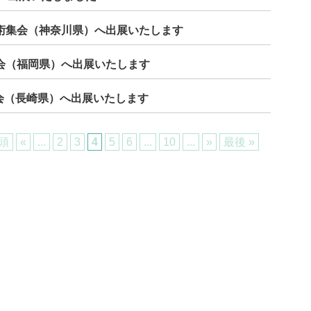
学術集会（神奈川県）へ出展いたします
大会（福岡県）へ出展いたします
会（長崎県）へ出展いたします
先頭
«
...
2
3
4
5
6
...
10
...
»
最後 »