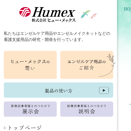
HO
私たちは
エンゼルケア用品
や
エンゼルメイクキット
などの
看護支援用品
の
研究
・
開発
を行っています。