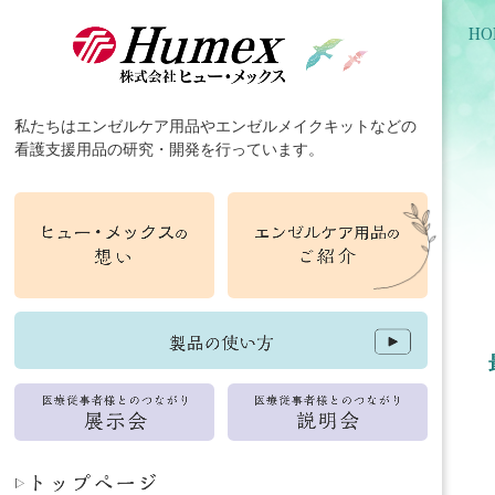
HO
私たちは
エンゼルケア用品
や
エンゼルメイクキット
などの
看護支援用品
の
研究
・
開発
を行っています。